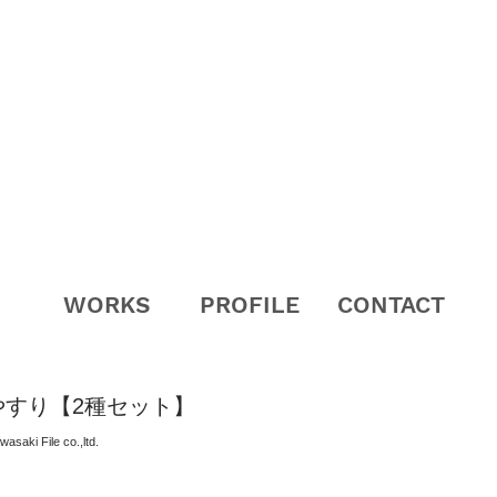
WORKS
PROFILE
CONTACT
やすり【2種セット】
i File co.,ltd.