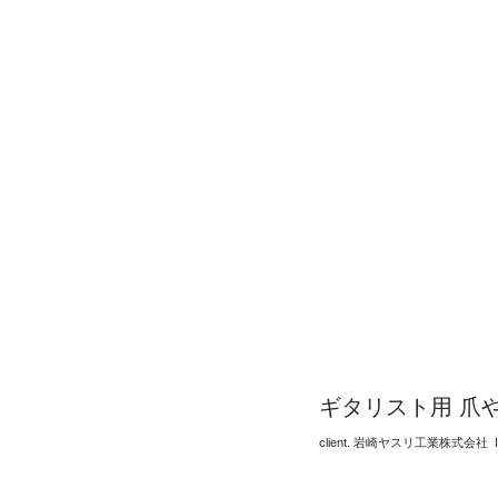
​ギタリスト用 爪
client. 岩崎ヤスリ工業株式会社 Iwasak